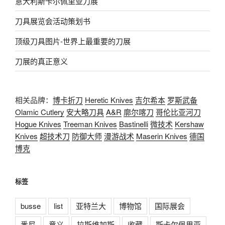
意大利斯卡尔佩里亚刀展
刀具展览会活动策划书
顶级刀具图片-世界上最重要的刀展
刀展的真正意义
相关品牌：
博卡折刀
Heretic Knives
吉尔希本
罗斯武备
Olamic Cutlery
安大略刀具
A&R
廓尔喀刀
哥伦比亚河刀
Hogue Knives
Treeman Knives
Bastinelli
微技术
Kershaw
Knives
超技术刀
防御大师
漫游战术
Maserin Knives
德国
博克
标签
busse
list
亚特兰大
博物馆
国际展会
悉尼
意义
拉斯维加斯
收藏
斯卡尔佩里亚